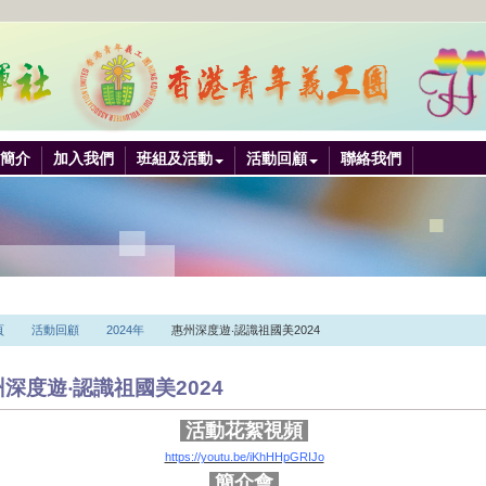
簡介
加入我們
班組及活動
活動回顧
聯絡我們
頁
活動回顧
2024年
惠州深度遊‧認識祖國美2024
深度遊‧認識祖國美2024
活動花絮視頻
https://youtu.be/iKhHHpGRIJo
簡介會