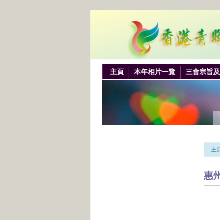
主頁
本年相片一覽
三會宗旨及
主
惠州